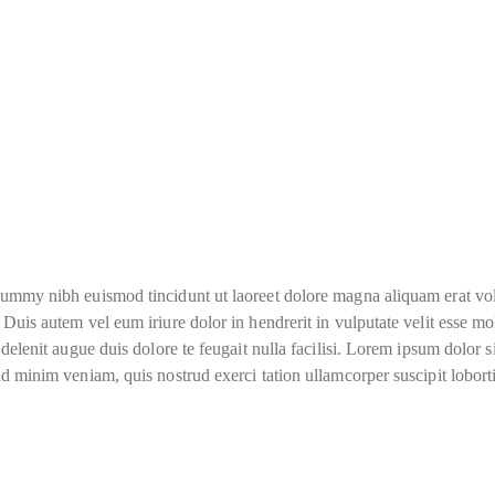
nummy nibh euismod tincidunt ut laoreet dolore magna aliquam erat vol
uis autem vel eum iriure dolor in hendrerit in vulputate velit esse mole
 delenit augue duis dolore te feugait nulla facilisi. Lorem ipsum dolor
ad minim veniam, quis nostrud exerci tation ullamcorper suscipit lobor